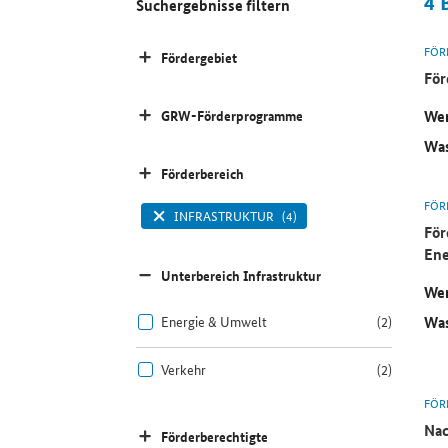
4
Suchergebnisse filtern
FÖR
Fördergebiet
För
Wer
GRW-Förderprogramme
Was
Förderbereich
FÖR
INFRASTRUKTUR
(4)
För
Ene
Unterbereich Infrastruktur
Wer
Was
Energie & Umwelt
(2)
Verkehr
(2)
FÖR
Nac
Förderberechtigte