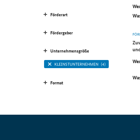
Wer
Förderart
Was
Fördergeber
FÖR
Zuw
und
Unternehmensgröße
Wer
KLEINSTUNTERNEHMEN
(4)
Was
Format