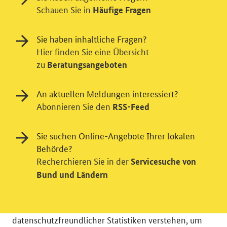
Schauen Sie in
Häufige Fragen
Sie haben inhaltliche Fragen?
Hier finden Sie eine Übersicht
zu
Beratungsangeboten
An aktuellen Meldungen interessiert?
Abonnieren Sie den
RSS-Feed
Sie suchen Online-Angebote Ihrer lokalen
Behörde?
Einwilligung in Tracking und / oder
Recherchieren Sie in der
Servicesuche von
Videodienst
Bund und Ländern
Wir bitten Sie an dieser Stelle um Ihre Einwilligung für
verschiedene Zusatzdienste unserer Webseite: Wir
möchten die Nutzeraktivität mit Hilfe
datenschutzfreundlicher Statistiken verstehen, um