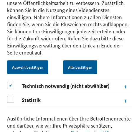
unsere Öffentlichkeitsarbeit zu verbessern. Zusätzlich
können Sie in die Nutzung eines Videodienstes
einwilligen. Nähere Informationen zu allen Diensten
© 2026 Bundesministerium für Wirtschaft und Energie
finden Sie, wenn Sie die Pluszeichen rechts aufklappen.
RSS
Benutzerhinweise
Inhaltsverzeichnis
Sie können Ihre Einwilligungen jederzeit erteilen oder
Impressum
Barrierefreiheit
Datenschutz
für die Zukunft widerrufen. Rufen Sie dazu bitte diese
Einwilligungsverwaltung
Einwilligungsverwaltung über den Link am Ende der
Seite erneut auf.
Auswahl bestätigen
Alle bestätigen
Technisch notwendig (nicht abwählbar)
Statistik
Ausführliche Informationen über Ihre Betroffenenrechte
und darüber, wie wir Ihre Privatsphäre schützen,