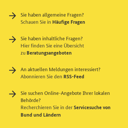
Sie haben allgemeine Fragen?
Schauen Sie in
Häufige Fragen
Sie haben inhaltliche Fragen?
Hier finden Sie eine Übersicht
zu
Beratungsangeboten
An aktuellen Meldungen interessiert?
Abonnieren Sie den
RSS-Feed
Einwilligung in Tracking und / oder
Videodienst
Sie suchen Online-Angebote Ihrer lokalen
Wir bitten Sie an dieser Stelle um Ihre Einwilligung für
Behörde?
verschiedene Zusatzdienste unserer Webseite: Wir
Recherchieren Sie in der
Servicesuche von
möchten die Nutzeraktivität mit Hilfe
Bund und Ländern
datenschutzfreundlicher Statistiken verstehen, um
unsere Öffentlichkeitsarbeit zu verbessern. Zusätzlich