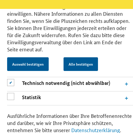
können Sie in die Nutzung eines Videodienstes
einwilligen. Nähere Informationen zu allen Diensten
finden Sie, wenn Sie die Pluszeichen rechts aufklappen.
Sie können Ihre Einwilligungen jederzeit erteilen oder
für die Zukunft widerrufen. Rufen Sie dazu bitte diese
© 2026 Bundesministerium für Wirtschaft und Energie
Einwilligungsverwaltung über den Link am Ende der
RSS
Benutzerhinweise
Inhaltsverzeichnis
Seite erneut auf.
Impressum
Barrierefreiheit
Datenschutz
Einwilligungsverwaltung
Auswahl bestätigen
Alle bestätigen
Technisch notwendig (nicht abwählbar)
Statistik
Ausführliche Informationen über Ihre Betroffenenrechte
und darüber, wie wir Ihre Privatsphäre schützen,
entnehmen Sie bitte unserer
Datenschutzerklärung
.