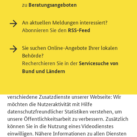
zu
Beratungsangeboten
An aktuellen Meldungen interessiert?
Abonnieren Sie den
RSS-Feed
Sie suchen Online-Angebote Ihrer lokalen
Behörde?
Recherchieren Sie in der
Servicesuche von
Einwilligung in Tracking und / oder
Bund und Ländern
Videodienst
Wir bitten Sie an dieser Stelle um Ihre Einwilligung für
verschiedene Zusatzdienste unserer Webseite: Wir
möchten die Nutzeraktivität mit Hilfe
datenschutzfreundlicher Statistiken verstehen, um
unsere Öffentlichkeitsarbeit zu verbessern. Zusätzlich
können Sie in die Nutzung eines Videodienstes
© 2026 Bundesministerium für Wirtschaft und Energie
einwilligen. Nähere Informationen zu allen Diensten
RSS
Benutzerhinweise
Inhaltsverzeichnis