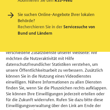
RSS-Feed
Sie suchen Online-Angebote Ihrer lokalen
Behörde?
Recherchieren Sie in der
Servicesuche von
Einwilligung in Tracking und / oder
Bund und Ländern
Videodienst
Wir bitten Sie an dieser Stelle um Ihre Einwilligung für
verschiedene Zusatzdienste unserer Webseite: Wir
möchten die Nutzeraktivität mit Hilfe
datenschutzfreundlicher Statistiken verstehen, um
unsere Öffentlichkeitsarbeit zu verbessern. Zusätzlich
können Sie in die Nutzung eines Videodienstes
© 2026 Bundesministerium für Wirtschaft und Energie
einwilligen. Nähere Informationen zu allen Diensten
RSS
Benutzerhinweise
Inhaltsverzeichnis
finden Sie, wenn Sie die Pluszeichen rechts aufklappen.
Impressum
Barrierefreiheit
Datenschutz
Sie können Ihre Einwilligungen jederzeit erteilen oder
Einwilligungsverwaltung
für die Zukunft widerrufen. Rufen Sie dazu bitte diese
Einwilligungsverwaltung über den Link am Ende der