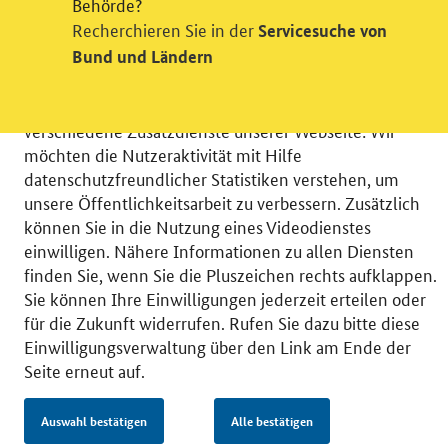
Behörde?
Recherchieren Sie in der
Servicesuche von
Einwilligung in Tracking und / oder
Bund und Ländern
Videodienst
Wir bitten Sie an dieser Stelle um Ihre Einwilligung für
verschiedene Zusatzdienste unserer Webseite: Wir
möchten die Nutzeraktivität mit Hilfe
datenschutzfreundlicher Statistiken verstehen, um
unsere Öffentlichkeitsarbeit zu verbessern. Zusätzlich
können Sie in die Nutzung eines Videodienstes
© 2026 Bundesministerium für Wirtschaft und Energie
einwilligen. Nähere Informationen zu allen Diensten
RSS
Benutzerhinweise
Inhaltsverzeichnis
finden Sie, wenn Sie die Pluszeichen rechts aufklappen.
Impressum
Barrierefreiheit
Datenschutz
Sie können Ihre Einwilligungen jederzeit erteilen oder
Einwilligungsverwaltung
für die Zukunft widerrufen. Rufen Sie dazu bitte diese
Einwilligungsverwaltung über den Link am Ende der
Seite erneut auf.
Auswahl bestätigen
Alle bestätigen