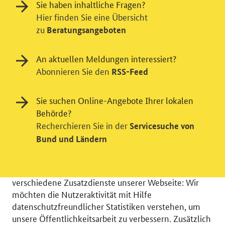
Sie haben inhaltliche Fragen?
Hier finden Sie eine Übersicht
zu
Beratungsangeboten
An aktuellen Meldungen interessiert?
Abonnieren Sie den
RSS-Feed
Sie suchen Online-Angebote Ihrer lokalen
Behörde?
Recherchieren Sie in der
Servicesuche von
Einwilligung in Tracking und / oder
Bund und Ländern
Videodienst
Wir bitten Sie an dieser Stelle um Ihre Einwilligung für
verschiedene Zusatzdienste unserer Webseite: Wir
möchten die Nutzeraktivität mit Hilfe
datenschutzfreundlicher Statistiken verstehen, um
unsere Öffentlichkeitsarbeit zu verbessern. Zusätzlich