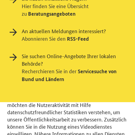
Hier finden Sie eine Übersicht
zu
Beratungsangeboten
An aktuellen Meldungen interessiert?
Abonnieren Sie den
RSS-Feed
Sie suchen Online-Angebote Ihrer lokalen
Behörde?
Einwilligung in Tracking und / oder
Recherchieren Sie in der
Servicesuche von
Videodienst
Bund und Ländern
Wir bitten Sie an dieser Stelle um Ihre Einwilligung für
verschiedene Zusatzdienste unserer Webseite: Wir
möchten die Nutzeraktivität mit Hilfe
datenschutzfreundlicher Statistiken verstehen, um
unsere Öffentlichkeitsarbeit zu verbessern. Zusätzlich
können Sie in die Nutzung eines Videodienstes
einwilligen. Nähere Informationen zu allen Diensten
© 2026 Bundesministerium für Wirtschaft und Energie