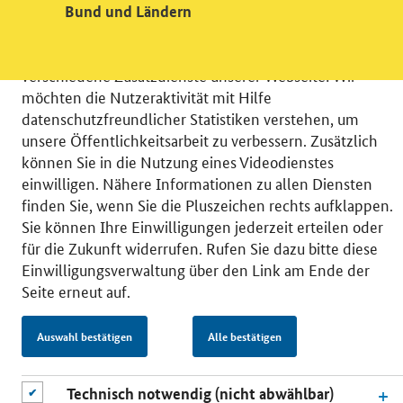
Bund und Ländern
Videodienst
Wir bitten Sie an dieser Stelle um Ihre Einwilligung für
verschiedene Zusatzdienste unserer Webseite: Wir
möchten die Nutzeraktivität mit Hilfe
datenschutzfreundlicher Statistiken verstehen, um
unsere Öffentlichkeitsarbeit zu verbessern. Zusätzlich
können Sie in die Nutzung eines Videodienstes
© 2026 Bundesministerium für Wirtschaft und Energie
einwilligen. Nähere Informationen zu allen Diensten
RSS
Benutzerhinweise
Inhaltsverzeichnis
finden Sie, wenn Sie die Pluszeichen rechts aufklappen.
Impressum
Barrierefreiheit
Datenschutz
Sie können Ihre Einwilligungen jederzeit erteilen oder
Einwilligungsverwaltung
für die Zukunft widerrufen. Rufen Sie dazu bitte diese
Einwilligungsverwaltung über den Link am Ende der
Seite erneut auf.
Auswahl bestätigen
Alle bestätigen
Technisch notwendig (nicht abwählbar)