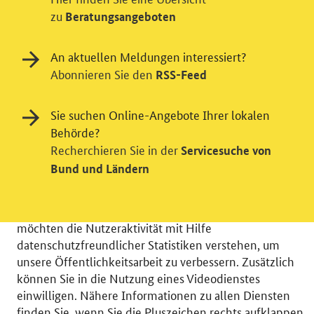
zu
Beratungsangeboten
An aktuellen Meldungen interessiert?
Abonnieren Sie den
RSS-Feed
Sie suchen Online-Angebote Ihrer lokalen
Behörde?
Einwilligung in Tracking und / oder
Recherchieren Sie in der
Servicesuche von
Videodienst
Bund und Ländern
Wir bitten Sie an dieser Stelle um Ihre Einwilligung für
verschiedene Zusatzdienste unserer Webseite: Wir
möchten die Nutzeraktivität mit Hilfe
datenschutzfreundlicher Statistiken verstehen, um
unsere Öffentlichkeitsarbeit zu verbessern. Zusätzlich
können Sie in die Nutzung eines Videodienstes
einwilligen. Nähere Informationen zu allen Diensten
© 2026 Bundesministerium für Wirtschaft und Energie
finden Sie, wenn Sie die Pluszeichen rechts aufklappen.
RSS
Benutzerhinweise
Inhaltsverzeichnis