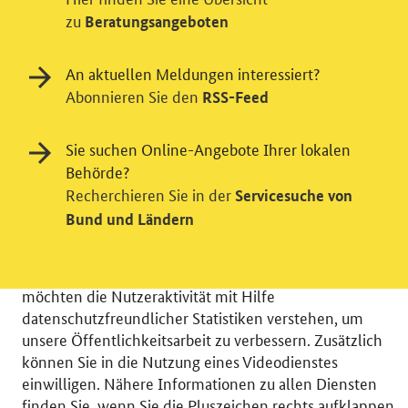
zu
Beratungsangeboten
An aktuellen Meldungen interessiert?
Abonnieren Sie den
RSS-Feed
Sie suchen Online-Angebote Ihrer lokalen
Behörde?
Einwilligung in Tracking und / oder
Recherchieren Sie in der
Servicesuche von
Videodienst
Bund und Ländern
Wir bitten Sie an dieser Stelle um Ihre Einwilligung für
verschiedene Zusatzdienste unserer Webseite: Wir
möchten die Nutzeraktivität mit Hilfe
datenschutzfreundlicher Statistiken verstehen, um
unsere Öffentlichkeitsarbeit zu verbessern. Zusätzlich
können Sie in die Nutzung eines Videodienstes
einwilligen. Nähere Informationen zu allen Diensten
© 2026 Bundesministerium für Wirtschaft und Energie
finden Sie, wenn Sie die Pluszeichen rechts aufklappen.
RSS
Benutzerhinweise
Inhaltsverzeichnis