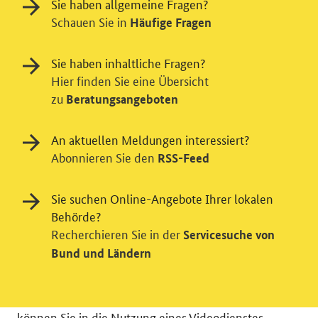
Sie haben allgemeine Fragen?
Schauen Sie in
Häufige Fragen
Sie haben inhaltliche Fragen?
Hier finden Sie eine Übersicht
zu
Beratungsangeboten
An aktuellen Meldungen interessiert?
Abonnieren Sie den
RSS-Feed
Einwilligung in Tracking und / oder
Sie suchen Online-Angebote Ihrer lokalen
Videodienst
Behörde?
Wir bitten Sie an dieser Stelle um Ihre Einwilligung für
Recherchieren Sie in der
Servicesuche von
verschiedene Zusatzdienste unserer Webseite: Wir
Bund und Ländern
möchten die Nutzeraktivität mit Hilfe
datenschutzfreundlicher Statistiken verstehen, um
unsere Öffentlichkeitsarbeit zu verbessern. Zusätzlich
können Sie in die Nutzung eines Videodienstes