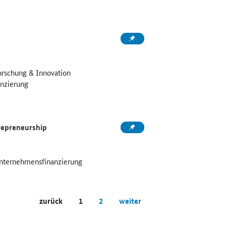
orschung & Innovation
nzierung
trepreneurship
Unternehmensfinanzierung
zurück
1
2
weiter