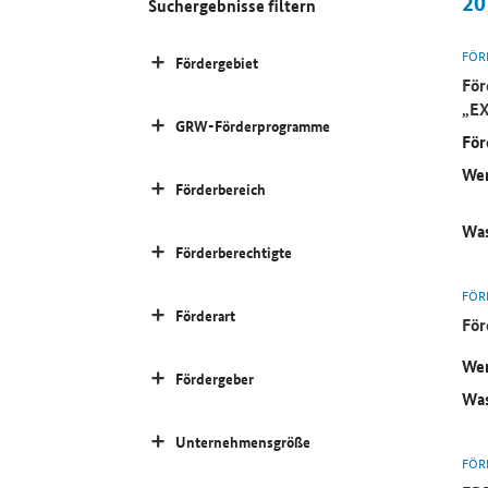
20
Suchergebnisse filtern
FÖR
Fördergebiet
För
„
EX
GRW-Förderprogramme
För
Wer
Förderbereich
Was
Förderberechtigte
FÖR
Förderart
För
Wer
Fördergeber
Was
Unternehmensgröße
FÖR