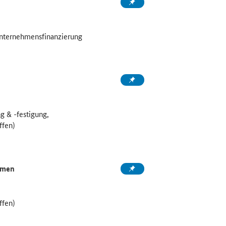
Unternehmensfinanzierung
g & -festigung,
ffen)
ehmen
ffen)