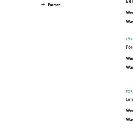
ER
Format
Wer
Was
FÖR
För
Wer
Was
FÖR
Inn
Wer
Was