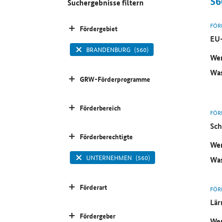
56
Suchergebnisse filtern
FÖR
Fördergebiet
EU-
BRANDENBURG
(560)
Wer
Was
GRW-Förderprogramme
Förderbereich
FÖR
Sch
Förderberechtigte
Wer
UNTERNEHMEN
(560)
Was
Förderart
FÖR
Lär
Fördergeber
Wer