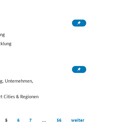
ung
cklung
ng, Unternehmen,
art Cities & Regionen
5
6
7
…
56
weiter