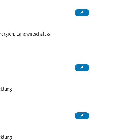
nergien, Landwirtschaft &
cklung
cklung