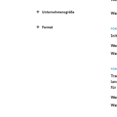
Unternehmensgröße
Was
Format
FÖR
Ini
Wer
Was
FÖR
Tra
lan
für
Wer
Was