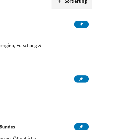
Sortierung
nergien, Forschung &
 Bundes
rson, Öffentliche