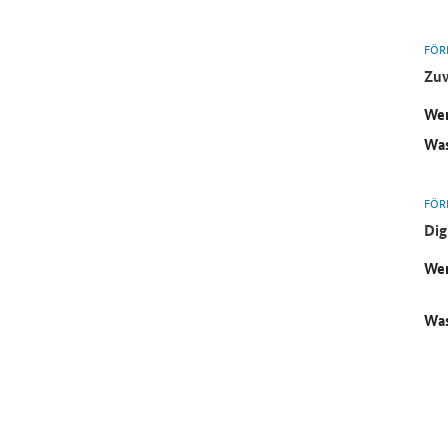
FÖR
Zuw
Wer
Was
FÖR
Dig
Wer
Was