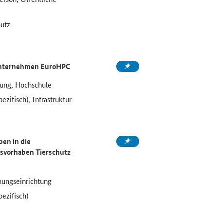
hutz
 Unternehmen EuroHPC
ung, Hochschule
zifisch), Infrastruktur
en in die
nsvorhaben Tierschutz
ungseinrichtung
ezifisch)