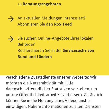
zu
Beratungsangeboten
An aktuellen Meldungen interessiert?
Abonnieren Sie den
RSS-Feed
Sie suchen Online-Angebote Ihrer lokalen
Behörde?
Recherchieren Sie in der
Servicesuche von
Einwilligung in Tracking und / oder
Bund und Ländern
Videodienst
Wir bitten Sie an dieser Stelle um Ihre Einwilligung für
verschiedene Zusatzdienste unserer Webseite: Wir
möchten die Nutzeraktivität mit Hilfe
datenschutzfreundlicher Statistiken verstehen, um
unsere Öffentlichkeitsarbeit zu verbessern. Zusätzlich
können Sie in die Nutzung eines Videodienstes
© 2026 Bundesministerium für Wirtschaft und Energie
einwilligen. Nähere Informationen zu allen Diensten
RSS
Benutzerhinweise
Inhaltsverzeichnis