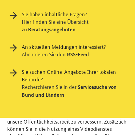
Sie haben inhaltliche Fragen?
Hier finden Sie eine Übersicht
zu
Beratungsangeboten
An aktuellen Meldungen interessiert?
Abonnieren Sie den
RSS-Feed
Sie suchen Online-Angebote Ihrer lokalen
Einwilligung in Tracking und / oder
Behörde?
Videodienst
Recherchieren Sie in der
Servicesuche von
Wir bitten Sie an dieser Stelle um Ihre Einwilligung für
Bund und Ländern
verschiedene Zusatzdienste unserer Webseite: Wir
möchten die Nutzeraktivität mit Hilfe
datenschutzfreundlicher Statistiken verstehen, um
unsere Öffentlichkeitsarbeit zu verbessern. Zusätzlich
können Sie in die Nutzung eines Videodienstes