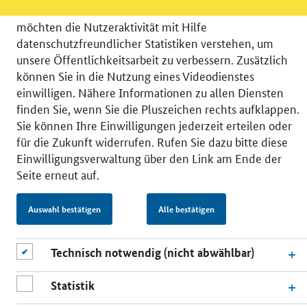
verschiedene Zusatzdienste unserer Webseite: Wir
möchten die Nutzeraktivität mit Hilfe
datenschutzfreundlicher Statistiken verstehen, um
unsere Öffentlichkeitsarbeit zu verbessern. Zusätzlich
können Sie in die Nutzung eines Videodienstes
© 2026 Bundesministerium für Wirtschaft und Energie
einwilligen. Nähere Informationen zu allen Diensten
RSS
Benutzerhinweise
Inhaltsverzeichnis
finden Sie, wenn Sie die Pluszeichen rechts aufklappen.
Impressum
Barrierefreiheit
Datenschutz
Sie können Ihre Einwilligungen jederzeit erteilen oder
Einwilligungsverwaltung
für die Zukunft widerrufen. Rufen Sie dazu bitte diese
Einwilligungsverwaltung über den Link am Ende der
Seite erneut auf.
Auswahl bestätigen
Alle bestätigen
Technisch notwendig (nicht abwählbar)
Statistik