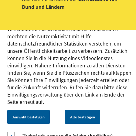
Einwilligung in Tracking und / oder
Bund und Ländern
Videodienst
Wir bitten Sie an dieser Stelle um Ihre Einwilligung für
verschiedene Zusatzdienste unserer Webseite: Wir
möchten die Nutzeraktivität mit Hilfe
datenschutzfreundlicher Statistiken verstehen, um
unsere Öffentlichkeitsarbeit zu verbessern. Zusätzlich
können Sie in die Nutzung eines Videodienstes
© 2026 Bundesministerium für Wirtschaft und Energie
einwilligen. Nähere Informationen zu allen Diensten
RSS
Benutzerhinweise
Inhaltsverzeichnis
finden Sie, wenn Sie die Pluszeichen rechts aufklappen.
Impressum
Barrierefreiheit
Datenschutz
Sie können Ihre Einwilligungen jederzeit erteilen oder
Einwilligungsverwaltung
für die Zukunft widerrufen. Rufen Sie dazu bitte diese
Einwilligungsverwaltung über den Link am Ende der
Seite erneut auf.
Auswahl bestätigen
Alle bestätigen