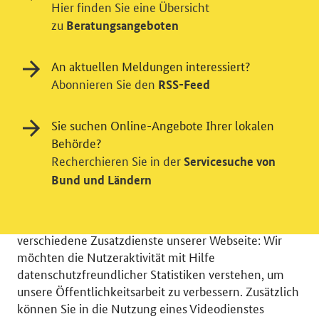
Hier finden Sie eine Übersicht
zu
Beratungsangeboten
An aktuellen Meldungen interessiert?
Abonnieren Sie den
RSS-Feed
Sie suchen Online-Angebote Ihrer lokalen
Behörde?
Recherchieren Sie in der
Servicesuche von
Einwilligung in Tracking und / oder
Bund und Ländern
Videodienst
Wir bitten Sie an dieser Stelle um Ihre Einwilligung für
verschiedene Zusatzdienste unserer Webseite: Wir
möchten die Nutzeraktivität mit Hilfe
datenschutzfreundlicher Statistiken verstehen, um
unsere Öffentlichkeitsarbeit zu verbessern. Zusätzlich
können Sie in die Nutzung eines Videodienstes
© 2026 Bundesministerium für Wirtschaft und Energie