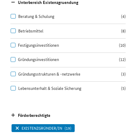
Unterbereich Existenzgruendung
Beratung & Schulung
(4)
Betriebsmittel
(8)
Festigungsinvestitionen
(10)
Gründungsinvestitionen
(12)
Gründungsstrukturen & -netzwerke
(3)
Lebensunterhalt & Soziale Sicherung
(5)
Förderberechtigte
EXISTENZGRÜNDER/IN
(19)