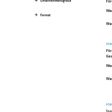
Unternehmensgröße
För
Wer
Format
Was
FÖR
För
Ges
Wer
Was
FÖR
Inn