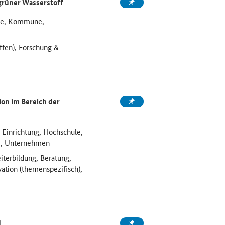
grüner Wasserstoff
ule, Kommune,
ffen), Forschung &
on im Bereich der
 Einrichtung, Hochschule,
e, Unternehmen
iterbildung, Beratung,
vation (themenspezifisch),
d