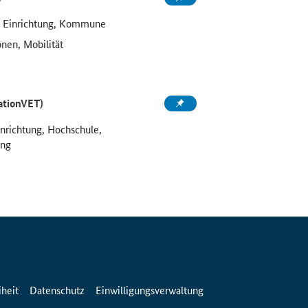
e Einrichtung, Kommune
onen, Mobilität
ationVET)
inrichtung, Hochschule,
ung
iheit
Datenschutz
Einwilligungsverwaltung