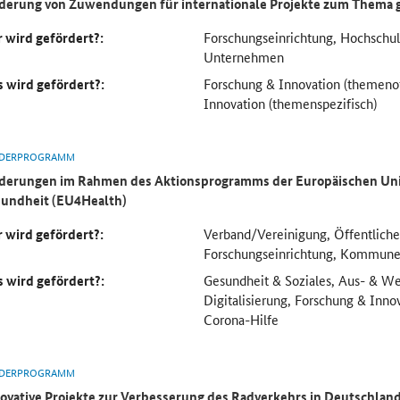
derung von Zuwendungen für internationale Projekte zum Thema 
 wird gefördert?:
Forschungseinrichtung, Hochsch
Unternehmen
 wird gefördert?:
Forschung & Innovation (themeno
Innovation (themenspezifisch)
DERPROGRAMM
derungen im Rahmen des Aktionsprogramms der Europäischen Uni
undheit (EU4Health)
 wird gefördert?:
Verband/Vereinigung, Öffentliche
Forschungseinrichtung, Kommun
 wird gefördert?:
Gesundheit & Soziales, Aus- & We
Digitalisierung, Forschung & Inno
Corona-Hilfe
DERPROGRAMM
ovative Projekte zur Verbesserung des Radverkehrs in Deutschlan