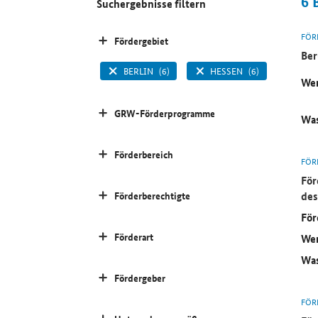
6
Suchergebnisse filtern
FÖR
Fördergebiet
Ber
BERLIN
(6)
HESSEN
(6)
Wer
GRW-Förderprogramme
Was
Förderbereich
FÖR
För
des
Förderberechtigte
För
Förderart
Wer
Was
Fördergeber
FÖR