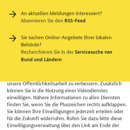
An aktuellen Meldungen interessiert?
Abonnieren Sie den
RSS-Feed
Einwilligung in Tracking und / oder
Sie suchen Online-Angebote Ihrer lokalen
Behörde?
Videodienst
Recherchieren Sie in der
Servicesuche von
Wir bitten Sie an dieser Stelle um Ihre Einwilligung für
Bund und Ländern
verschiedene Zusatzdienste unserer Webseite: Wir
möchten die Nutzeraktivität mit Hilfe
datenschutzfreundlicher Statistiken verstehen, um
unsere Öffentlichkeitsarbeit zu verbessern. Zusätzlich
können Sie in die Nutzung eines Videodienstes
einwilligen. Nähere Informationen zu allen Diensten
finden Sie, wenn Sie die Pluszeichen rechts aufklappen.
Sie können Ihre Einwilligungen jederzeit erteilen oder
© 2026 Bundesministerium für Wirtschaft und Energie
für die Zukunft widerrufen. Rufen Sie dazu bitte diese
RSS
Benutzerhinweise
Inhaltsverzeichnis
Einwilligungsverwaltung über den Link am Ende der
Impressum
Barrierefreiheit
Datenschutz