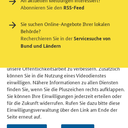
An aktuellen Meldungen interessiert?
Abonnieren Sie den
RSS-Feed
Einwilligung in Tracking und / oder
Sie suchen Online-Angebote Ihrer lokalen
Videodienst
Behörde?
Recherchieren Sie in der
Servicesuche von
Wir bitten Sie an dieser Stelle um Ihre Einwilligung für
Bund und Ländern
verschiedene Zusatzdienste unserer Webseite: Wir
möchten die Nutzeraktivität mit Hilfe
datenschutzfreundlicher Statistiken verstehen, um
unsere Öffentlichkeitsarbeit zu verbessern. Zusätzlich
können Sie in die Nutzung eines Videodienstes
einwilligen. Nähere Informationen zu allen Diensten
finden Sie, wenn Sie die Pluszeichen rechts aufklappen.
Sie können Ihre Einwilligungen jederzeit erteilen oder
© 2026 Bundesministerium für Wirtschaft und Energie
für die Zukunft widerrufen. Rufen Sie dazu bitte diese
RSS
Benutzerhinweise
Inhaltsverzeichnis
Einwilligungsverwaltung über den Link am Ende der
Impressum
Barrierefreiheit
Datenschutz
Seite erneut auf.
Einwilligungsverwaltung