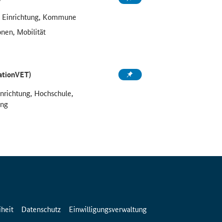
e Einrichtung, Kommune
onen, Mobilität
ationVET)
inrichtung, Hochschule,
ung
iheit
Datenschutz
Einwilligungsverwaltung