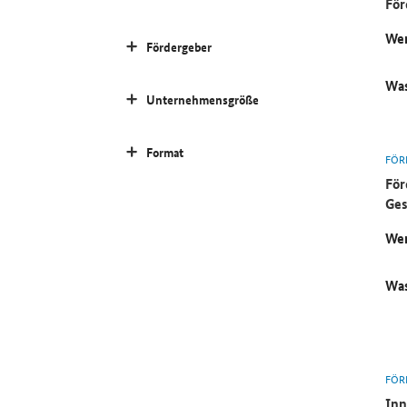
För
Wer
Fördergeber
Was
Unternehmensgröße
Format
FÖR
För
Ges
Wer
Was
FÖR
Inn