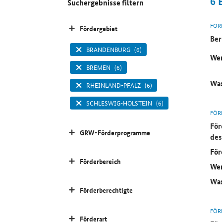
6
Suchergebnisse filtern
FÖR
Fördergebiet
Ber
BRANDENBURG
(6)
Wer
BREMEN
(6)
Was
RHEINLAND-PFALZ
(6)
SCHLESWIG-HOLSTEIN
(6)
FÖR
För
GRW-Förderprogramme
des
För
Förderbereich
Wer
Was
Förderberechtigte
FÖR
Förderart