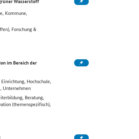
grüner Wasserstoff
ule, Kommune,
ffen), Forschung &
on im Bereich der
 Einrichtung, Hochschule,
e, Unternehmen
iterbildung, Beratung,
vation (themenspezifisch),
d