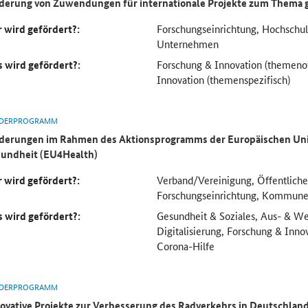
derung von Zuwendungen für internationale Projekte zum Thema 
 wird gefördert?:
Forschungseinrichtung, Hochsch
Unternehmen
 wird gefördert?:
Forschung & Innovation (themeno
Innovation (themenspezifisch)
DERPROGRAMM
derungen im Rahmen des Aktionsprogramms der Europäischen Uni
undheit (EU4Health)
 wird gefördert?:
Verband/Vereinigung, Öffentliche
Forschungseinrichtung, Kommun
 wird gefördert?:
Gesundheit & Soziales, Aus- & We
Digitalisierung, Forschung & Inno
Corona-Hilfe
DERPROGRAMM
ovative Projekte zur Verbesserung des Radverkehrs in Deutschlan