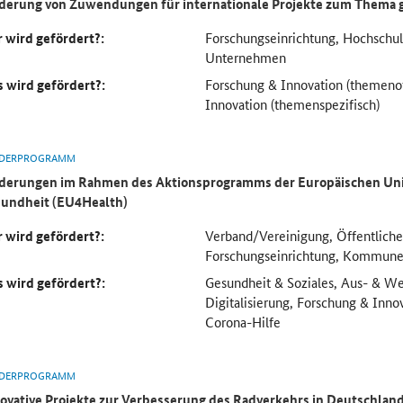
derung von Zuwendungen für internationale Projekte zum Thema 
 wird gefördert?:
Forschungseinrichtung, Hochsch
Unternehmen
 wird gefördert?:
Forschung & Innovation (themeno
Innovation (themenspezifisch)
DERPROGRAMM
derungen im Rahmen des Aktionsprogramms der Europäischen Uni
undheit (EU4Health)
 wird gefördert?:
Verband/Vereinigung, Öffentliche
Forschungseinrichtung, Kommun
 wird gefördert?:
Gesundheit & Soziales, Aus- & We
Digitalisierung, Forschung & Inno
Corona-Hilfe
DERPROGRAMM
ovative Projekte zur Verbesserung des Radverkehrs in Deutschlan