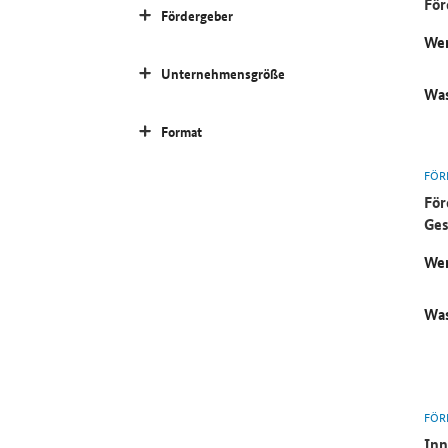
För
Fördergeber
Wer
Unternehmensgröße
Was
Format
FÖR
För
Ges
Wer
Was
FÖR
Inn