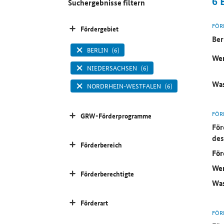
6
Suchergebnisse filtern
FÖR
Fördergebiet
Ber
BERLIN
(6)
Wer
NIEDERSACHSEN
(6)
Was
NORDRHEIN-WESTFALEN
(6)
FÖR
GRW-Förderprogramme
För
des
Förderbereich
För
Wer
Förderberechtigte
Was
Förderart
FÖR