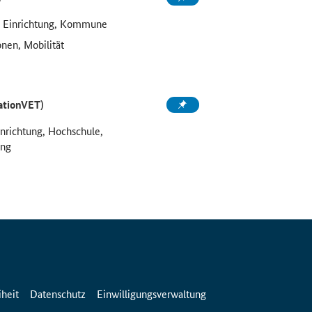
e Einrichtung, Kommune
onen, Mobilität
ationVET)
inrichtung, Hochschule,
ung
iheit
Datenschutz
Einwilligungsverwaltung