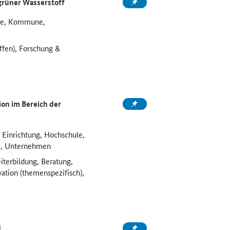
grüner Wasserstoff
ule, Kommune,
ffen), Forschung &
on im Bereich der
 Einrichtung, Hochschule,
e, Unternehmen
iterbildung, Beratung,
vation (themenspezifisch),
d