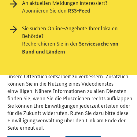
An aktuellen Meldungen interessiert?
Abonnieren Sie den
RSS-Feed
Einwilligung in Tracking und / oder
Sie suchen Online-Angebote Ihrer lokalen
Videodienst
Behörde?
Recherchieren Sie in der
Servicesuche von
Wir bitten Sie an dieser Stelle um Ihre Einwilligung für
Bund und Ländern
verschiedene Zusatzdienste unserer Webseite: Wir
möchten die Nutzeraktivität mit Hilfe
datenschutzfreundlicher Statistiken verstehen, um
unsere Öffentlichkeitsarbeit zu verbessern. Zusätzlich
können Sie in die Nutzung eines Videodienstes
einwilligen. Nähere Informationen zu allen Diensten
finden Sie, wenn Sie die Pluszeichen rechts aufklappen.
Sie können Ihre Einwilligungen jederzeit erteilen oder
© 2026 Bundesministerium für Wirtschaft und Energie
für die Zukunft widerrufen. Rufen Sie dazu bitte diese
RSS
Benutzerhinweise
Inhaltsverzeichnis
Einwilligungsverwaltung über den Link am Ende der
Impressum
Barrierefreiheit
Datenschutz
Seite erneut auf.
Einwilligungsverwaltung