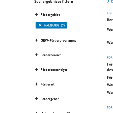
7
Suchergebnisse filtern
FÖR
Fördergebiet
Ber
HAMBURG
(7)
Wer
GRW-Förderprogramme
Was
Förderbereich
FÖR
För
des
Förderberechtigte
För
Förderart
Wer
Was
Fördergeber
FÖR