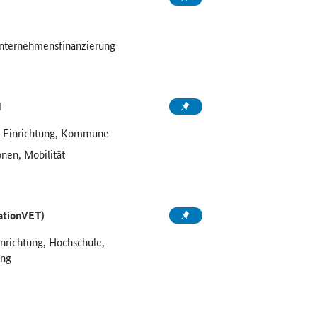
Unternehmensfinanzierung
d
e Einrichtung, Kommune
onen, Mobilität
ationVET)
inrichtung, Hochschule,
ung