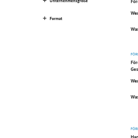
Unternehmensgröße
För
Wer
Format
Was
FÖR
För
Ges
Wer
Was
FÖR
Ham