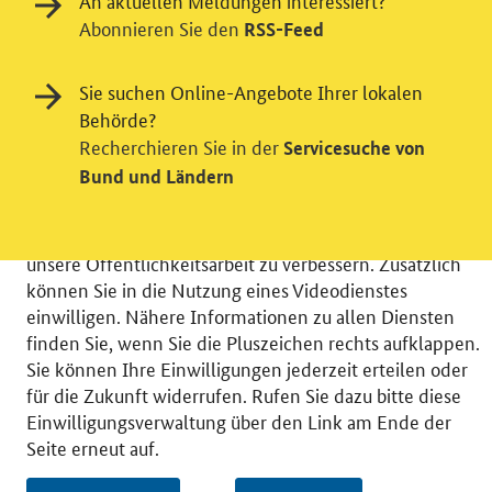
An aktuellen Meldungen interessiert?
Abonnieren Sie den
RSS-Feed
Einwilligung in Tracking und / oder
Sie suchen Online-Angebote Ihrer lokalen
Videodienst
Behörde?
Recherchieren Sie in der
Servicesuche von
Wir bitten Sie an dieser Stelle um Ihre Einwilligung für
Bund und Ländern
verschiedene Zusatzdienste unserer Webseite: Wir
möchten die Nutzeraktivität mit Hilfe
datenschutzfreundlicher Statistiken verstehen, um
unsere Öffentlichkeitsarbeit zu verbessern. Zusätzlich
können Sie in die Nutzung eines Videodienstes
einwilligen. Nähere Informationen zu allen Diensten
finden Sie, wenn Sie die Pluszeichen rechts aufklappen.
Sie können Ihre Einwilligungen jederzeit erteilen oder
© 2026 Bundesministerium für Wirtschaft und Energie
für die Zukunft widerrufen. Rufen Sie dazu bitte diese
RSS
Benutzerhinweise
Inhaltsverzeichnis
Einwilligungsverwaltung über den Link am Ende der
Impressum
Barrierefreiheit
Datenschutz
Seite erneut auf.
Einwilligungsverwaltung