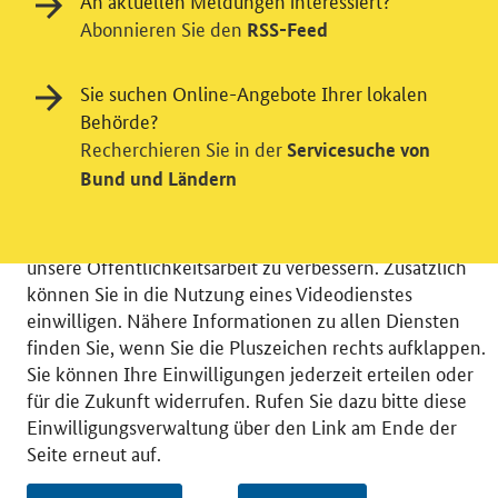
An aktuellen Meldungen interessiert?
Abonnieren Sie den
RSS-Feed
Einwilligung in Tracking und / oder
Sie suchen Online-Angebote Ihrer lokalen
Videodienst
Behörde?
Recherchieren Sie in der
Servicesuche von
Wir bitten Sie an dieser Stelle um Ihre Einwilligung für
Bund und Ländern
verschiedene Zusatzdienste unserer Webseite: Wir
möchten die Nutzeraktivität mit Hilfe
datenschutzfreundlicher Statistiken verstehen, um
unsere Öffentlichkeitsarbeit zu verbessern. Zusätzlich
können Sie in die Nutzung eines Videodienstes
einwilligen. Nähere Informationen zu allen Diensten
finden Sie, wenn Sie die Pluszeichen rechts aufklappen.
Sie können Ihre Einwilligungen jederzeit erteilen oder
© 2026 Bundesministerium für Wirtschaft und Energie
für die Zukunft widerrufen. Rufen Sie dazu bitte diese
RSS
Benutzerhinweise
Inhaltsverzeichnis
Einwilligungsverwaltung über den Link am Ende der
Impressum
Barrierefreiheit
Datenschutz
Seite erneut auf.
Einwilligungsverwaltung