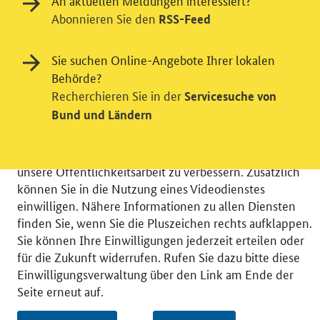
An aktuellen Meldungen interessiert?
Abonnieren Sie den
RSS-Feed
Einwilligung in Tracking und / oder
Sie suchen Online-Angebote Ihrer lokalen
Videodienst
Behörde?
Recherchieren Sie in der
Servicesuche von
Wir bitten Sie an dieser Stelle um Ihre Einwilligung für
Bund und Ländern
verschiedene Zusatzdienste unserer Webseite: Wir
möchten die Nutzeraktivität mit Hilfe
datenschutzfreundlicher Statistiken verstehen, um
unsere Öffentlichkeitsarbeit zu verbessern. Zusätzlich
können Sie in die Nutzung eines Videodienstes
einwilligen. Nähere Informationen zu allen Diensten
finden Sie, wenn Sie die Pluszeichen rechts aufklappen.
Sie können Ihre Einwilligungen jederzeit erteilen oder
© 2026 Bundesministerium für Wirtschaft und Energie
für die Zukunft widerrufen. Rufen Sie dazu bitte diese
RSS
Benutzerhinweise
Inhaltsverzeichnis
Einwilligungsverwaltung über den Link am Ende der
Impressum
Barrierefreiheit
Datenschutz
Seite erneut auf.
Einwilligungsverwaltung