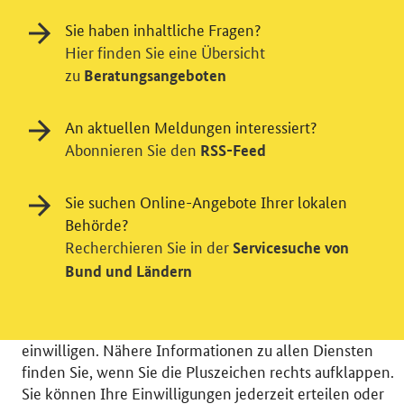
Sie haben inhaltliche Fragen?
Hier finden Sie eine Übersicht
zu
Beratungsangeboten
An aktuellen Meldungen interessiert?
Abonnieren Sie den
RSS-Feed
Einwilligung in Tracking und / oder
Videodienst
Sie suchen Online-Angebote Ihrer lokalen
Wir bitten Sie an dieser Stelle um Ihre Einwilligung für
Behörde?
verschiedene Zusatzdienste unserer Webseite: Wir
Recherchieren Sie in der
Servicesuche von
möchten die Nutzeraktivität mit Hilfe
Bund und Ländern
datenschutzfreundlicher Statistiken verstehen, um
unsere Öffentlichkeitsarbeit zu verbessern. Zusätzlich
können Sie in die Nutzung eines Videodienstes
einwilligen. Nähere Informationen zu allen Diensten
finden Sie, wenn Sie die Pluszeichen rechts aufklappen.
Sie können Ihre Einwilligungen jederzeit erteilen oder