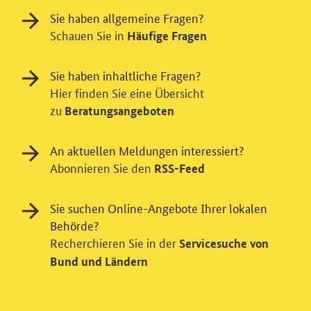
Sie haben allgemeine Fragen?
Schauen Sie in
Häufige Fragen
Sie haben inhaltliche Fragen?
Hier finden Sie eine Übersicht
zu
Beratungsangeboten
An aktuellen Meldungen interessiert?
Abonnieren Sie den
RSS-Feed
Sie suchen Online-Angebote Ihrer lokalen
Einwilligung in Tracking und / oder
Behörde?
Videodienst
Recherchieren Sie in der
Servicesuche von
Wir bitten Sie an dieser Stelle um Ihre Einwilligung für
Bund und Ländern
verschiedene Zusatzdienste unserer Webseite: Wir
möchten die Nutzeraktivität mit Hilfe
datenschutzfreundlicher Statistiken verstehen, um