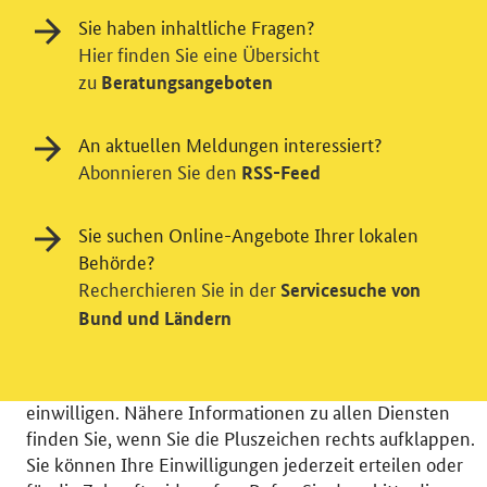
Sie haben inhaltliche Fragen?
Hier finden Sie eine Übersicht
zu
Beratungsangeboten
An aktuellen Meldungen interessiert?
Abonnieren Sie den
RSS-Feed
Einwilligung in Tracking und / oder
Videodienst
Sie suchen Online-Angebote Ihrer lokalen
Wir bitten Sie an dieser Stelle um Ihre Einwilligung für
Behörde?
verschiedene Zusatzdienste unserer Webseite: Wir
Recherchieren Sie in der
Servicesuche von
möchten die Nutzeraktivität mit Hilfe
Bund und Ländern
datenschutzfreundlicher Statistiken verstehen, um
unsere Öffentlichkeitsarbeit zu verbessern. Zusätzlich
können Sie in die Nutzung eines Videodienstes
einwilligen. Nähere Informationen zu allen Diensten
finden Sie, wenn Sie die Pluszeichen rechts aufklappen.
Sie können Ihre Einwilligungen jederzeit erteilen oder