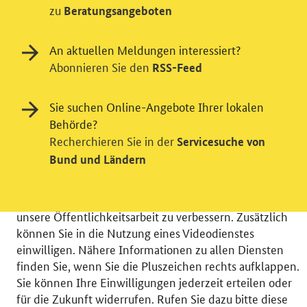
zu
Beratungsangeboten
An aktuellen Meldungen interessiert?
Abonnieren Sie den
RSS-Feed
Einwilligung in Tracking und / oder
Sie suchen Online-Angebote Ihrer lokalen
Behörde?
Videodienst
Recherchieren Sie in der
Servicesuche von
Wir bitten Sie an dieser Stelle um Ihre Einwilligung für
Bund und Ländern
verschiedene Zusatzdienste unserer Webseite: Wir
möchten die Nutzeraktivität mit Hilfe
datenschutzfreundlicher Statistiken verstehen, um
unsere Öffentlichkeitsarbeit zu verbessern. Zusätzlich
können Sie in die Nutzung eines Videodienstes
einwilligen. Nähere Informationen zu allen Diensten
finden Sie, wenn Sie die Pluszeichen rechts aufklappen.
Sie können Ihre Einwilligungen jederzeit erteilen oder
© 2026 Bundesministerium für Wirtschaft und Energie
für die Zukunft widerrufen. Rufen Sie dazu bitte diese
RSS
Benutzerhinweise
Inhaltsverzeichnis