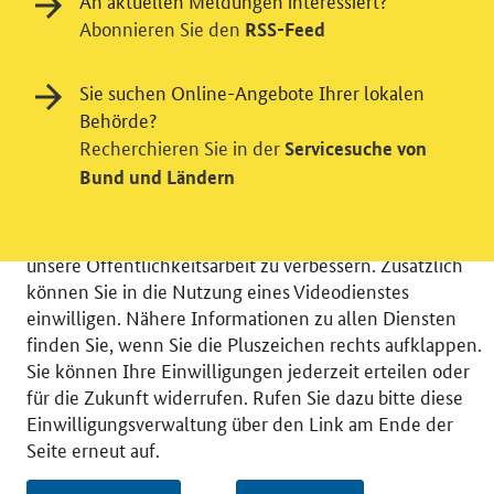
An aktuellen Meldungen interessiert?
Abonnieren Sie den
RSS-Feed
Einwilligung in Tracking und / oder
Sie suchen Online-Angebote Ihrer lokalen
Videodienst
Behörde?
Recherchieren Sie in der
Servicesuche von
Wir bitten Sie an dieser Stelle um Ihre Einwilligung für
Bund und Ländern
verschiedene Zusatzdienste unserer Webseite: Wir
möchten die Nutzeraktivität mit Hilfe
datenschutzfreundlicher Statistiken verstehen, um
unsere Öffentlichkeitsarbeit zu verbessern. Zusätzlich
können Sie in die Nutzung eines Videodienstes
einwilligen. Nähere Informationen zu allen Diensten
finden Sie, wenn Sie die Pluszeichen rechts aufklappen.
Sie können Ihre Einwilligungen jederzeit erteilen oder
© 2026 Bundesministerium für Wirtschaft und Energie
für die Zukunft widerrufen. Rufen Sie dazu bitte diese
RSS
Benutzerhinweise
Inhaltsverzeichnis
Einwilligungsverwaltung über den Link am Ende der
Impressum
Barrierefreiheit
Datenschutz
Seite erneut auf.
Einwilligungsverwaltung