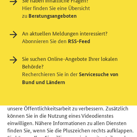
Sie haben inhaltliche Fragen?
Hier finden Sie eine Übersicht
zu
Beratungsangeboten
An aktuellen Meldungen interessiert?
Abonnieren Sie den
RSS-Feed
Einwilligung in Tracking und / oder
Sie suchen Online-Angebote Ihrer lokalen
Behörde?
Videodienst
Recherchieren Sie in der
Servicesuche von
Wir bitten Sie an dieser Stelle um Ihre Einwilligung für
Bund und Ländern
verschiedene Zusatzdienste unserer Webseite: Wir
möchten die Nutzeraktivität mit Hilfe
datenschutzfreundlicher Statistiken verstehen, um
unsere Öffentlichkeitsarbeit zu verbessern. Zusätzlich
können Sie in die Nutzung eines Videodienstes
einwilligen. Nähere Informationen zu allen Diensten
finden Sie, wenn Sie die Pluszeichen rechts aufklappen.