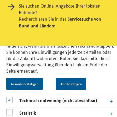
Wir bitten Sie an dieser Stelle um Ihre Einwilligung für
Sie suchen Online-Angebote Ihrer lokalen
verschiedene Zusatzdienste unserer Webseite: Wir
Behörde?
möchten die Nutzeraktivität mit Hilfe
Recherchieren Sie in der
Servicesuche von
datenschutzfreundlicher Statistiken verstehen, um
Bund und Ländern
unsere Öffentlichkeitsarbeit zu verbessern. Zusätzlich
können Sie in die Nutzung eines Videodienstes
einwilligen. Nähere Informationen zu allen Diensten
finden Sie, wenn Sie die Pluszeichen rechts aufklappen.
Sie können Ihre Einwilligungen jederzeit erteilen oder
für die Zukunft widerrufen. Rufen Sie dazu bitte diese
Einwilligungsverwaltung über den Link am Ende der
Seite erneut auf.
© 2026 Bundesministerium für Wirtschaft und Energie
RSS
Benutzerhinweise
Inhaltsverzeichnis
Auswahl bestätigen
Alle bestätigen
Impressum
Barrierefreiheit
Datenschutz
Einwilligungsverwaltung
Technisch notwendig (nicht abwählbar)
Statistik