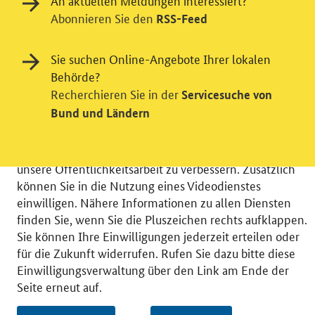
An aktuellen Meldungen interessiert?
Abonnieren Sie den
RSS-Feed
Einwilligung in Tracking und / oder
Sie suchen Online-Angebote Ihrer lokalen
Videodienst
Behörde?
Recherchieren Sie in der
Servicesuche von
Wir bitten Sie an dieser Stelle um Ihre Einwilligung für
Bund und Ländern
verschiedene Zusatzdienste unserer Webseite: Wir
möchten die Nutzeraktivität mit Hilfe
datenschutzfreundlicher Statistiken verstehen, um
unsere Öffentlichkeitsarbeit zu verbessern. Zusätzlich
können Sie in die Nutzung eines Videodienstes
einwilligen. Nähere Informationen zu allen Diensten
finden Sie, wenn Sie die Pluszeichen rechts aufklappen.
Sie können Ihre Einwilligungen jederzeit erteilen oder
© 2026 Bundesministerium für Wirtschaft und Energie
für die Zukunft widerrufen. Rufen Sie dazu bitte diese
RSS
Benutzerhinweise
Inhaltsverzeichnis
Einwilligungsverwaltung über den Link am Ende der
Impressum
Barrierefreiheit
Datenschutz
Seite erneut auf.
Einwilligungsverwaltung