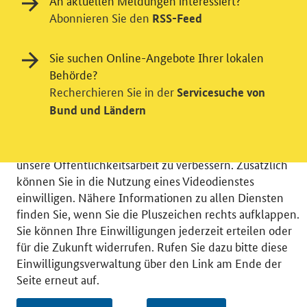
An aktuellen Meldungen interessiert?
Abonnieren Sie den
RSS-Feed
Einwilligung in Tracking und / oder
Sie suchen Online-Angebote Ihrer lokalen
Videodienst
Behörde?
Recherchieren Sie in der
Servicesuche von
Wir bitten Sie an dieser Stelle um Ihre Einwilligung für
Bund und Ländern
verschiedene Zusatzdienste unserer Webseite: Wir
möchten die Nutzeraktivität mit Hilfe
datenschutzfreundlicher Statistiken verstehen, um
unsere Öffentlichkeitsarbeit zu verbessern. Zusätzlich
können Sie in die Nutzung eines Videodienstes
einwilligen. Nähere Informationen zu allen Diensten
finden Sie, wenn Sie die Pluszeichen rechts aufklappen.
Sie können Ihre Einwilligungen jederzeit erteilen oder
© 2026 Bundesministerium für Wirtschaft und Energie
für die Zukunft widerrufen. Rufen Sie dazu bitte diese
RSS
Benutzerhinweise
Inhaltsverzeichnis
Einwilligungsverwaltung über den Link am Ende der
Impressum
Barrierefreiheit
Datenschutz
Seite erneut auf.
Einwilligungsverwaltung