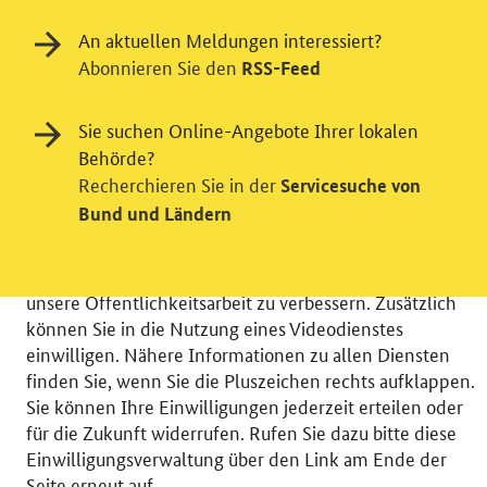
An aktuellen Meldungen interessiert?
Abonnieren Sie den
RSS-Feed
Einwilligung in Tracking und / oder
Sie suchen Online-Angebote Ihrer lokalen
Behörde?
Videodienst
Recherchieren Sie in der
Servicesuche von
Wir bitten Sie an dieser Stelle um Ihre Einwilligung für
Bund und Ländern
verschiedene Zusatzdienste unserer Webseite: Wir
möchten die Nutzeraktivität mit Hilfe
datenschutzfreundlicher Statistiken verstehen, um
unsere Öffentlichkeitsarbeit zu verbessern. Zusätzlich
können Sie in die Nutzung eines Videodienstes
einwilligen. Nähere Informationen zu allen Diensten
finden Sie, wenn Sie die Pluszeichen rechts aufklappen.
Sie können Ihre Einwilligungen jederzeit erteilen oder
© 2026 Bundesministerium für Wirtschaft und Energie
für die Zukunft widerrufen. Rufen Sie dazu bitte diese
RSS
Benutzerhinweise
Inhaltsverzeichnis
Einwilligungsverwaltung über den Link am Ende der
Impressum
Barrierefreiheit
Datenschutz
Seite erneut auf.
Einwilligungsverwaltung