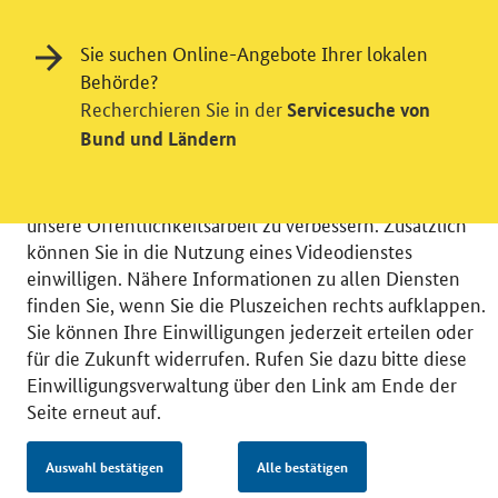
Einwilligung in Tracking und / oder
Sie suchen Online-Angebote Ihrer lokalen
Videodienst
Behörde?
Recherchieren Sie in der
Servicesuche von
Wir bitten Sie an dieser Stelle um Ihre Einwilligung für
Bund und Ländern
verschiedene Zusatzdienste unserer Webseite: Wir
möchten die Nutzeraktivität mit Hilfe
datenschutzfreundlicher Statistiken verstehen, um
unsere Öffentlichkeitsarbeit zu verbessern. Zusätzlich
können Sie in die Nutzung eines Videodienstes
einwilligen. Nähere Informationen zu allen Diensten
finden Sie, wenn Sie die Pluszeichen rechts aufklappen.
Sie können Ihre Einwilligungen jederzeit erteilen oder
© 2026 Bundesministerium für Wirtschaft und Energie
für die Zukunft widerrufen. Rufen Sie dazu bitte diese
RSS
Benutzerhinweise
Inhaltsverzeichnis
Einwilligungsverwaltung über den Link am Ende der
Impressum
Barrierefreiheit
Datenschutz
Seite erneut auf.
Einwilligungsverwaltung
Auswahl bestätigen
Alle bestätigen