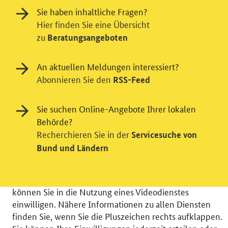
Sie haben inhaltliche Fragen?
Hier finden Sie eine Übersicht
zu
Beratungsangeboten
An aktuellen Meldungen interessiert?
Abonnieren Sie den
RSS-Feed
Einwilligung in Tracking und / oder
Sie suchen Online-Angebote Ihrer lokalen
Videodienst
Behörde?
Wir bitten Sie an dieser Stelle um Ihre Einwilligung für
Recherchieren Sie in der
Servicesuche von
verschiedene Zusatzdienste unserer Webseite: Wir
Bund und Ländern
möchten die Nutzeraktivität mit Hilfe
datenschutzfreundlicher Statistiken verstehen, um
unsere Öffentlichkeitsarbeit zu verbessern. Zusätzlich
können Sie in die Nutzung eines Videodienstes
einwilligen. Nähere Informationen zu allen Diensten
finden Sie, wenn Sie die Pluszeichen rechts aufklappen.