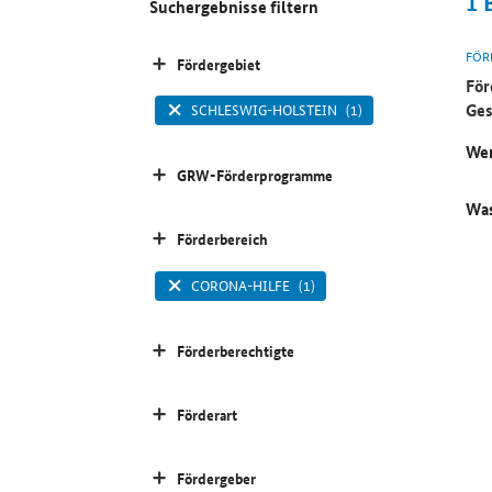
1
Suchergebnisse filtern
FÖR
Fördergebiet
För
Ges
SCHLESWIG-HOLSTEIN
(1)
Wer
GRW-Förderprogramme
Was
Förderbereich
CORONA-HILFE
(1)
Förderberechtigte
Förderart
Fördergeber