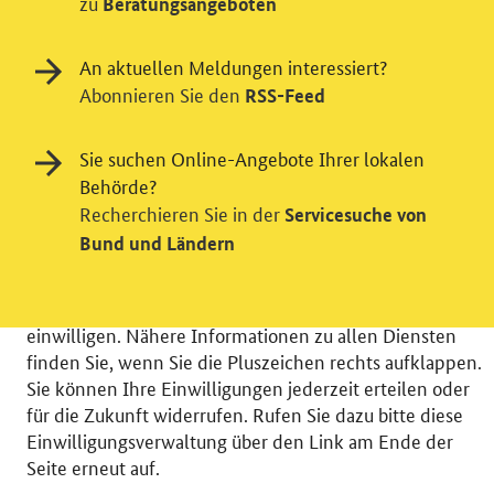
zu
Beratungsangeboten
An aktuellen Meldungen interessiert?
Abonnieren Sie den
RSS-Feed
Einwilligung in Tracking und / oder
Videodienst
Sie suchen Online-Angebote Ihrer lokalen
Wir bitten Sie an dieser Stelle um Ihre Einwilligung für
Behörde?
verschiedene Zusatzdienste unserer Webseite: Wir
Recherchieren Sie in der
Servicesuche von
möchten die Nutzeraktivität mit Hilfe
Bund und Ländern
datenschutzfreundlicher Statistiken verstehen, um
unsere Öffentlichkeitsarbeit zu verbessern. Zusätzlich
können Sie in die Nutzung eines Videodienstes
einwilligen. Nähere Informationen zu allen Diensten
finden Sie, wenn Sie die Pluszeichen rechts aufklappen.
Sie können Ihre Einwilligungen jederzeit erteilen oder
für die Zukunft widerrufen. Rufen Sie dazu bitte diese
Einwilligungsverwaltung über den Link am Ende der
© 2026 Bundesministerium für Wirtschaft und Energie
Seite erneut auf.
RSS
Benutzerhinweise
Inhaltsverzeichnis
Impressum
Barrierefreiheit
Datenschutz