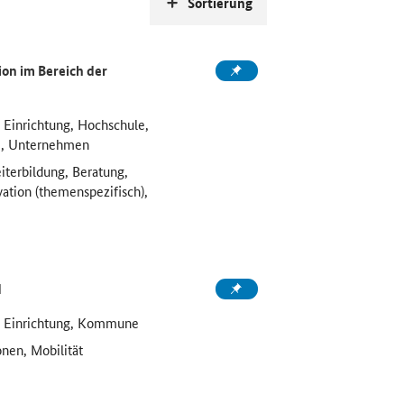
Sortierung
on im Bereich der
 Einrichtung, Hochschule,
e, Unternehmen
iterbildung, Beratung,
vation (themenspezifisch),
d
e Einrichtung, Kommune
onen, Mobilität