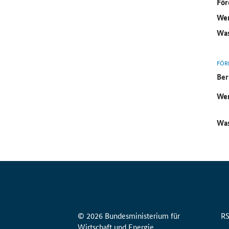
För
Wer
Was
FÖR
Ber
Wer
Was
© 2026 Bundesministerium für
R
Wirtschaft und Energie