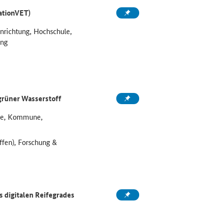
ationVET)
inrichtung, Hochschule,
ung
grüner Wasserstoff
ule, Kommune,
ffen), Forschung &
 digitalen Reifegrades