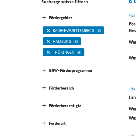
6
Suchergebnisse filtern
FÖR
Fördergebiet
För
Ges
BADEN-WÜRTTEMBERG
(6)
HAMBURG
(6)
Wer
THÜRINGEN
(6)
Was
GRW-Förderprogramme
Förderbereich
FÖR
Inn
Förderberechtigte
Wer
Was
Förderart
FÖR