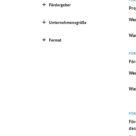
Fördergeber
Pro
Wer
Unternehmensgröße
Was
Format
FÖR
För
Wer
Was
FÖR
För
des