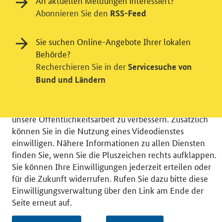
An aktuellen Meldungen interessiert?
Abonnieren Sie den
RSS-Feed
Einwilligung in Tracking und / oder
Sie suchen Online-Angebote Ihrer lokalen
Videodienst
Behörde?
Recherchieren Sie in der
Servicesuche von
Wir bitten Sie an dieser Stelle um Ihre Einwilligung für
Bund und Ländern
verschiedene Zusatzdienste unserer Webseite: Wir
möchten die Nutzeraktivität mit Hilfe
datenschutzfreundlicher Statistiken verstehen, um
unsere Öffentlichkeitsarbeit zu verbessern. Zusätzlich
können Sie in die Nutzung eines Videodienstes
einwilligen. Nähere Informationen zu allen Diensten
finden Sie, wenn Sie die Pluszeichen rechts aufklappen.
Sie können Ihre Einwilligungen jederzeit erteilen oder
© 2026 Bundesministerium für Wirtschaft und Energie
für die Zukunft widerrufen. Rufen Sie dazu bitte diese
RSS
Benutzerhinweise
Inhaltsverzeichnis
Einwilligungsverwaltung über den Link am Ende der
Impressum
Barrierefreiheit
Datenschutz
Seite erneut auf.
Einwilligungsverwaltung