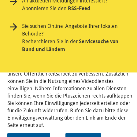
An aktuellen Meldungen interessiert?
Abonnieren Sie den
RSS-Feed
Einwilligung in Tracking und / oder
Sie suchen Online-Angebote Ihrer lokalen
Videodienst
Behörde?
Recherchieren Sie in der
Servicesuche von
Wir bitten Sie an dieser Stelle um Ihre Einwilligung für
Bund und Ländern
verschiedene Zusatzdienste unserer Webseite: Wir
möchten die Nutzeraktivität mit Hilfe
datenschutzfreundlicher Statistiken verstehen, um
unsere Öffentlichkeitsarbeit zu verbessern. Zusätzlich
können Sie in die Nutzung eines Videodienstes
einwilligen. Nähere Informationen zu allen Diensten
finden Sie, wenn Sie die Pluszeichen rechts aufklappen.
Sie können Ihre Einwilligungen jederzeit erteilen oder
© 2026 Bundesministerium für Wirtschaft und Energie
für die Zukunft widerrufen. Rufen Sie dazu bitte diese
RSS
Benutzerhinweise
Inhaltsverzeichnis
Einwilligungsverwaltung über den Link am Ende der
Impressum
Barrierefreiheit
Datenschutz
Seite erneut auf.
Einwilligungsverwaltung