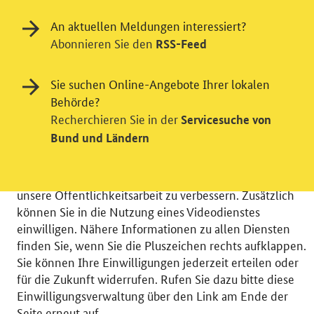
An aktuellen Meldungen interessiert?
Abonnieren Sie den
RSS-Feed
Einwilligung in Tracking und / oder
Sie suchen Online-Angebote Ihrer lokalen
Behörde?
Videodienst
Recherchieren Sie in der
Servicesuche von
Wir bitten Sie an dieser Stelle um Ihre Einwilligung für
Bund und Ländern
verschiedene Zusatzdienste unserer Webseite: Wir
möchten die Nutzeraktivität mit Hilfe
datenschutzfreundlicher Statistiken verstehen, um
unsere Öffentlichkeitsarbeit zu verbessern. Zusätzlich
können Sie in die Nutzung eines Videodienstes
einwilligen. Nähere Informationen zu allen Diensten
finden Sie, wenn Sie die Pluszeichen rechts aufklappen.
Sie können Ihre Einwilligungen jederzeit erteilen oder
© 2026 Bundesministerium für Wirtschaft und Energie
für die Zukunft widerrufen. Rufen Sie dazu bitte diese
RSS
Benutzerhinweise
Inhaltsverzeichnis
Einwilligungsverwaltung über den Link am Ende der
Impressum
Barrierefreiheit
Datenschutz
Seite erneut auf.
Einwilligungsverwaltung