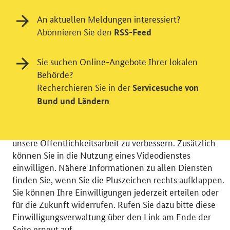
An aktuellen Meldungen interessiert?
Abonnieren Sie den
RSS-Feed
Einwilligung in Tracking und / oder
Sie suchen Online-Angebote Ihrer lokalen
Behörde?
Videodienst
Recherchieren Sie in der
Servicesuche von
Wir bitten Sie an dieser Stelle um Ihre Einwilligung für
Bund und Ländern
verschiedene Zusatzdienste unserer Webseite: Wir
möchten die Nutzeraktivität mit Hilfe
datenschutzfreundlicher Statistiken verstehen, um
unsere Öffentlichkeitsarbeit zu verbessern. Zusätzlich
können Sie in die Nutzung eines Videodienstes
einwilligen. Nähere Informationen zu allen Diensten
finden Sie, wenn Sie die Pluszeichen rechts aufklappen.
Sie können Ihre Einwilligungen jederzeit erteilen oder
© 2026 Bundesministerium für Wirtschaft und Energie
für die Zukunft widerrufen. Rufen Sie dazu bitte diese
RSS
Benutzerhinweise
Inhaltsverzeichnis
Einwilligungsverwaltung über den Link am Ende der
Impressum
Barrierefreiheit
Datenschutz
Seite erneut auf.
Einwilligungsverwaltung