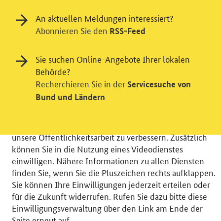
An aktuellen Meldungen interessiert?
Abonnieren Sie den
RSS-Feed
Einwilligung in Tracking und / oder
Sie suchen Online-Angebote Ihrer lokalen
Behörde?
Videodienst
Recherchieren Sie in der
Servicesuche von
Wir bitten Sie an dieser Stelle um Ihre Einwilligung für
Bund und Ländern
verschiedene Zusatzdienste unserer Webseite: Wir
möchten die Nutzeraktivität mit Hilfe
datenschutzfreundlicher Statistiken verstehen, um
unsere Öffentlichkeitsarbeit zu verbessern. Zusätzlich
können Sie in die Nutzung eines Videodienstes
einwilligen. Nähere Informationen zu allen Diensten
finden Sie, wenn Sie die Pluszeichen rechts aufklappen.
Sie können Ihre Einwilligungen jederzeit erteilen oder
© 2026 Bundesministerium für Wirtschaft und Energie
für die Zukunft widerrufen. Rufen Sie dazu bitte diese
RSS
Benutzerhinweise
Inhaltsverzeichnis
Einwilligungsverwaltung über den Link am Ende der
Impressum
Barrierefreiheit
Datenschutz
Seite erneut auf.
Einwilligungsverwaltung