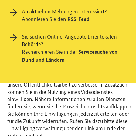
An aktuellen Meldungen interessiert?
Abonnieren Sie den
RSS-Feed
Einwilligung in Tracking und / oder
Sie suchen Online-Angebote Ihrer lokalen
Behörde?
Videodienst
Recherchieren Sie in der
Servicesuche von
Wir bitten Sie an dieser Stelle um Ihre Einwilligung für
Bund und Ländern
verschiedene Zusatzdienste unserer Webseite: Wir
möchten die Nutzeraktivität mit Hilfe
datenschutzfreundlicher Statistiken verstehen, um
unsere Öffentlichkeitsarbeit zu verbessern. Zusätzlich
können Sie in die Nutzung eines Videodienstes
einwilligen. Nähere Informationen zu allen Diensten
finden Sie, wenn Sie die Pluszeichen rechts aufklappen.
Sie können Ihre Einwilligungen jederzeit erteilen oder
© 2026 Bundesministerium für Wirtschaft und Energie
für die Zukunft widerrufen. Rufen Sie dazu bitte diese
RSS
Benutzerhinweise
Inhaltsverzeichnis
Einwilligungsverwaltung über den Link am Ende der
Impressum
Barrierefreiheit
Datenschutz
Seite erneut auf.
Einwilligungsverwaltung